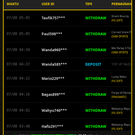
WAKTU
USER ID
TIPE
PERMAINAN
Shark Bounty
Taufik757***
WITHDRAW
07/08 05:05
[PG SOFT]
Correct Score (Teb
Paul598***
WITHDRAW
07/08 05:05
[SABA SPORTS]
Mix Parlay 5 Tim (B
Wanda960***
WITHDRAW
07/08 04:50
[SABA SPORTS]
Wanda585***
DEPOSIT
07/08 04:37
TOP UP SALDO
Lucky Neko
Mario229***
WITHDRAW
07/08 04:22
[PG SOFT]
Forge of Olympus
Bagas899***
WITHDRAW
07/08 04:16
[PRAGMATIC]
Mahjong Ways 2
Wahyu740***
WITHDRAW
07/08 04:02
[PG SOFT]
Mahjong Ways 2
Hafiz291***
WITHDRAW
07/08 03:48
[PG SOFT]