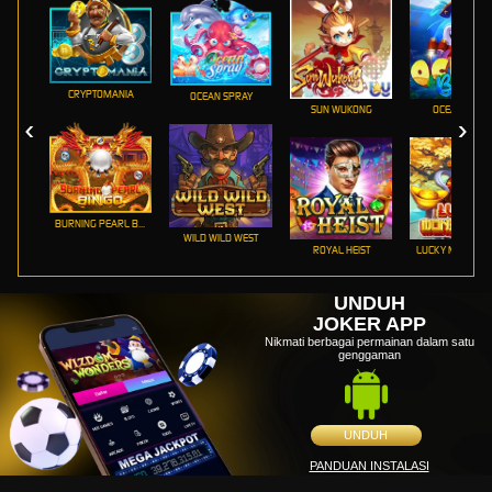
s****r
IDR
6,110,000
Gates Of Olympus™
CRYPTOMANIA
OCEAN SPRAY
n****y
SUN WUKONG
OCEAN BLUE
IDR
5,960,000
Starlight Princess™
a****s
IDR
5,780,000
Gates Of Olympus™
BURNING PEARL BINGO
WILD WILD WEST
ROYAL HEIST
LUCKY MONEY T
UNDUH
JOKER APP
Nikmati berbagai permainan dalam satu
genggaman
UNDUH
PANDUAN INSTALASI