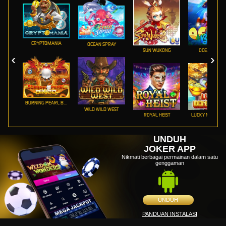
Wahyu920***
DEPOSIT
09/08 03:24
TOP UP SALDO
s****r
IDR
6,110,000
Gates Of Olympus™
Zane916***
DEPOSIT
09/08 03:10
TOP UP SALDO
CRYPTOMANIA
OCEAN SPRAY
n****y
SUN WUKONG
OCEAN BLUE
Maman660***
DEPOSIT
09/08 02:56
TOP UP SALDO
IDR
5,960,000
Starlight Princess™
Catur938***
DEPOSIT
09/08 02:38
TOP UP SALDO
a****s
IDR
5,780,000
Teguh474***
DEPOSIT
09/08 02:26
TOP UP SALDO
Gates Of Olympus™
BURNING PEARL BINGO
WILD WILD WEST
ROYAL HEIST
LUCKY MONEY T
Raka309***
DEPOSIT
09/08 02:12
TOP UP SALDO
Ulfa237***
DEPOSIT
09/08 02:02
UNDUH
TOP UP SALDO
JOKER APP
Nikmati berbagai permainan dalam satu
Nico699***
DEPOSIT
09/08 01:47
TOP UP SALDO
genggaman
Mahjong Wins 3: B
Dewi644***
WITHDRAW
09/08 01:42
Scatter
[PRAGMATIC]
UNDUH
Usman502***
DEPOSIT
09/08 01:29
TOP UP SALDO
PANDUAN INSTALASI