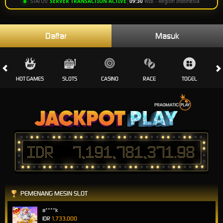
STATUS:
SERVER TRANSACTION ACTIVE
|
09:30
WIB - Region Indonesia
Zul946***
DEPOSIT
09/08 07:48
TOP UP SALDO
Daftar
Masuk
Daniel464***
DEPOSIT
09/08 07:38
TOP UP SALDO
Gatot Kaca Fury
Zizi281***
WITHDRAW
09/08 07:19
[PRAGMATIC]
HOT GAMES
SLOTS
CASINO
RACE
TOGEL
S
James140***
DEPOSIT
09/08 07:09
TOP UP SALDO
Teguh496***
DEPOSIT
09/08 06:56
TOP UP SALDO
Chandra760***
DEPOSIT
09/08 06:40
TOP UP SALDO
Mahjong Wins
Teguh193***
WITHDRAW
09/08 06:22
IDR
7,191,781,372.02
[PRAGMATIC]
Midas Fortune
Maya764***
WITHDRAW
09/08 06:03
[PG SOFT]
PEMENANG MESIN SLOT
Hafiz868***
DEPOSIT
09/08 05:48
TOP UP SALDO
a****k
IDR
1,733,000