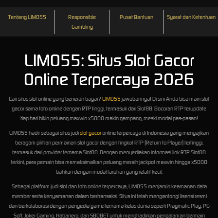
Tentang LIMO55
Responsible
Pusat Bantuan
Syarat dan Ketentuan
Gambling
LIMO55: Situs Slot Gacor
Online Terpercaya 2026
Cari situs slot online yang beneran bayar?
LIMO55
jawabannya! Di sini Anda bisa main slot
gacor sama toto online dengan RTP tinggi, termasuk dari Slot88. Bocoran RTP terupdate
tiap hari bikin peluang maxwin x5000 makin gampang, meski modal pas-pasan!
LIMO55 hadir sebagai situs judi
slot gacor
online terpercaya di Indonesia yang menyajikan
beragam pilihan permainan slot gacor dengan tingkat RTP (Return to Player) tertinggi,
termasuk dari provider ternama Slot88. Dengan menyediakan informasi link RTP Slot88
terkini, para pemain bisa memaksimalkan peluang meraih jackpot maxwin hingga x5000
bahkan dengan modal taruhan yang relatif kecil.
Sebagai platform judi slot dan toto online terpercaya, LIMO55 menjamin keamanan data
member serta kenyamanan dalam bertransaksi. Situs ini telah mengantongi lisensi resmi
dan berkolaborasi dengan penyedia game ternama kelas dunia seperti Pragmatic Play, PG
Soft, Joker Gaming, Habanero, dan SBOBET untuk menghadirkan pengalaman bermain